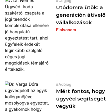
Cégjog
Utódomra ütök: a
generáción átívelő
vállalkozások
Elolvasom
Adójog
Miért fontos, hogy
ügyvéd segítségét
vegyük