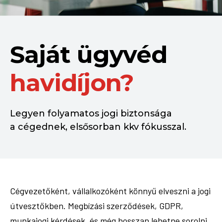
Saját ügyvéd
havidíjon?
Legyen folyamatos jogi biztonsága
a cégednek, elsősorban kkv fókusszal.
Cégvezetőként, vállalkozóként könnyű elveszni a jogi
útvesztőkben. Megbízási szerződések, GDPR,
munkajogi kérdések, és még hosszan lehetne sorolni.