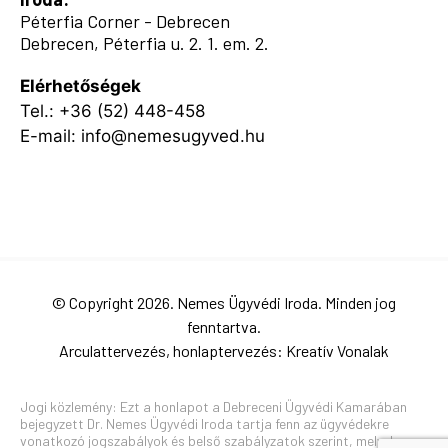
Péterfia Corner - Debrecen
Debrecen, Péterfia u. 2. 1. em. 2.
Elérhetőségek
Tel.:
+36 (52) 448-458
E-mail:
info@nemesugyved.hu
Facebook
LinkedIn
YouTube
Instagram
© Copyright 2026. Nemes Ügyvédi Iroda. Minden jog
fenntartva.
Arculattervezés, honlaptervezés:
Kreatív Vonalak
Jogi közlemény: Ezt a honlapot a Debreceni Ügyvédi Kamarában
bejegyzett Dr. Nemes Ügyvédi Iroda tartja fenn az ügyvédekre
vonatkozó jogszabályok és belső szabályzatok szerint, melyek az